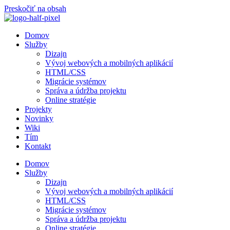
Preskočiť na obsah
Domov
Služby
Dizajn
Vývoj webových a mobilných aplikácií
HTML/CSS
Migrácie systémov
Správa a údržba projektu
Online stratégie
Projekty
Novinky
Wiki
Tím
Kontakt
Domov
Služby
Dizajn
Vývoj webových a mobilných aplikácií
HTML/CSS
Migrácie systémov
Správa a údržba projektu
Online stratégie