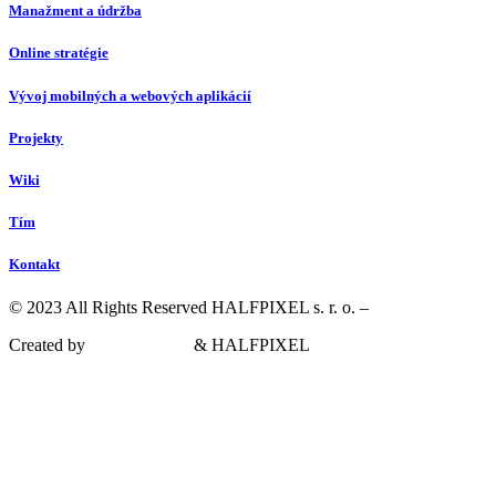
Manažment a údržba
Online stratégie
Vývoj mobilných a webových aplikácií
Projekty
Wiki
Tím
Kontakt
© 2023 All Rights Reserved HALFPIXEL s. r. o. –
Privacy Policy
Created by
Martin Malina
& HALFPIXEL